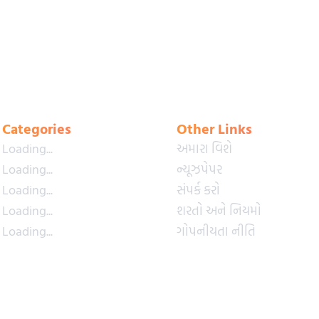
Categories
Other Links
Loading...
અમારા વિશે
Loading...
ન્યૂઝપેપર
Loading...
સંપર્ક કરો
Loading...
શરતો અને નિયમો
Loading...
ગોપનીયતા નીતિ
Loading...
પ્રીમિયમ પ્લાન