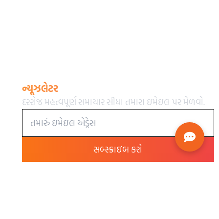
ન્યૂઝલેટર
દરરોજ મહત્વપૂર્ણ સમાચાર સીધા તમારા ઇમેઇલ પર મેળવો.
સબ્સ્ક્રાઇબ કરો