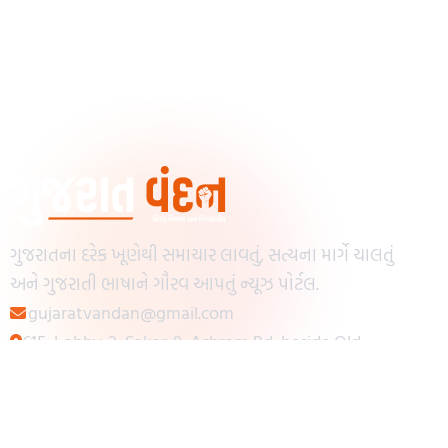
ગુજરાતના દરેક ખૂણેથી સમાચાર લાવતું, સત્યના માર્ગે ચાલતું
અને ગુજરાતી ભાષાને ગૌરવ આપતું ન્યૂઝ પોર્ટલ.
gujaratvandan@gmail.com
615, Lobby-2, Sakar-9, Ashram Rd, beside Old
Reserve Bank of India, Muslim Society,
Navrangpura, Ahmedabad, Gujarat 380009