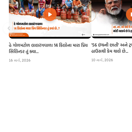
'56 ઇંચની છાતી' અને ટ્
હે ગોળમટોળ લાલરંગવાળા 14 કિલોના મારા પ્રિય
હાઉસથી કેમ ચાલે છે...
સિલિન્ડર તું ક્યા...
10 માર્ચ, 2026
16 માર્ચ, 2026