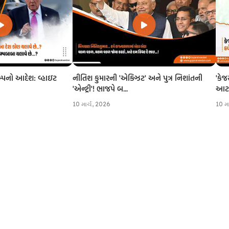
નીતિશ કુમારની 'એક્ઝિટ' અને પુત્ર નિશાંતની
'કેજ
રમ્પનો આદેશ: વ્હાઇટ
'એન્ટ્રી'! ભાજપે બ...
આટલી
10 માર્ચ, 2026
10 મ