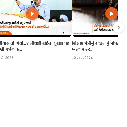
રીવાલ તો ગિયો...'? નીચલી કોર્ટના ચુકાદા પર
શિક્ષણ મંત્રીનું રાજીનામું માંગતા CJI
 ગર્જના ક...
બદનામ કર...
ાર્ચ, 2026
10 માર્ચ, 2026